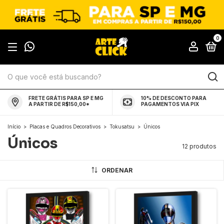
0
FRETE GRÁTIS PARA SP E MG
10% DE DESCONTO PARA
A PARTIR DE R$150,00*
PAGAMENTOS VIA PIX
Início
>
Placas e Quadros Decorativos
>
Tokusatsu
>
Únicos
Únicos
12 produtos
ORDENAR