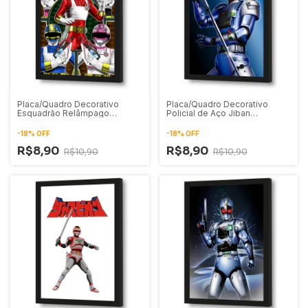
Placa/Quadro Decorativo
Placa/Quadro Decorativo
Esquadrão Relâmpago
Policial de Aço Jiban
Changeman Ilustração 01
Ilustração 03
-
18
%
OFF
-
18
%
OFF
R$8,90
R$8,90
R$10,90
R$10,90