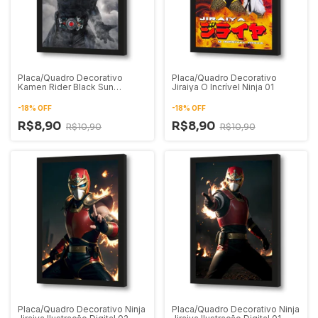
Placa/Quadro Decorativo
Placa/Quadro Decorativo
Kamen Rider Black Sun
Jiraiya O Incrível Ninja 01
Ilustração Digital 01
-
18
%
OFF
-
18
%
OFF
R$8,90
R$8,90
R$10,90
R$10,90
Placa/Quadro Decorativo Ninja
Placa/Quadro Decorativo Ninja