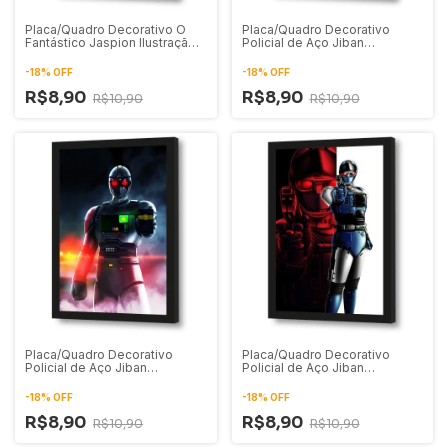
Placa/Quadro Decorativo O
Placa/Quadro Decorativo
Fantástico Jaspion Ilustração
Policial de Aço Jiban
Pôster 01
Ilustração 06
-
18
%
OFF
-
18
%
OFF
R$8,90
R$8,90
R$10,90
R$10,90
Placa/Quadro Decorativo
Placa/Quadro Decorativo
Policial de Aço Jiban
Policial de Aço Jiban
Ilustração 05
Ilustração 04
-
18
%
OFF
-
18
%
OFF
R$8,90
R$8,90
R$10,90
R$10,90