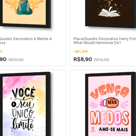
Quadro Decorativo A Mente é
Placa/Quadro Decorativo Harry Pot
osa
What Would Hermione Do?
FF
-
18
%
OFF
,90
R$8,90
R$10,90
R$10,90