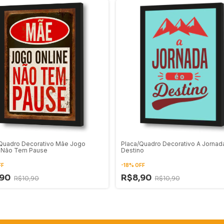
Quadro Decorativo Mãe Jogo
Placa/Quadro Decorativo A Jornad
e Não Tem Pause
Destino
FF
-
18
%
OFF
,90
R$8,90
R$10,90
R$10,90