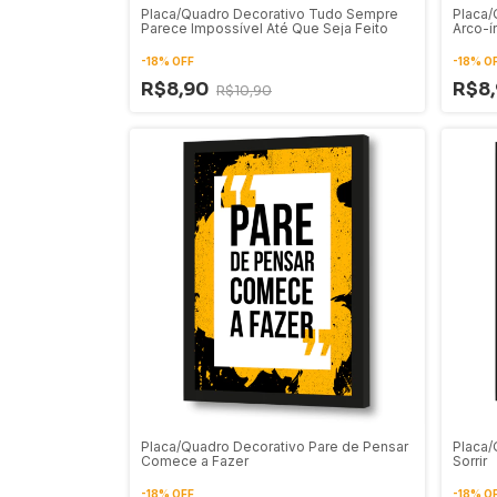
Placa/Quadro Decorativo Tudo Sempre
Placa/
Parece Impossível Até Que Seja Feito
Arco-í
-
18
%
OFF
-
18
%
O
R$8,90
R$8
R$10,90
Placa/Quadro Decorativo Pare de Pensar
Placa/
Comece a Fazer
Sorrir
-
18
%
OFF
-
18
%
O