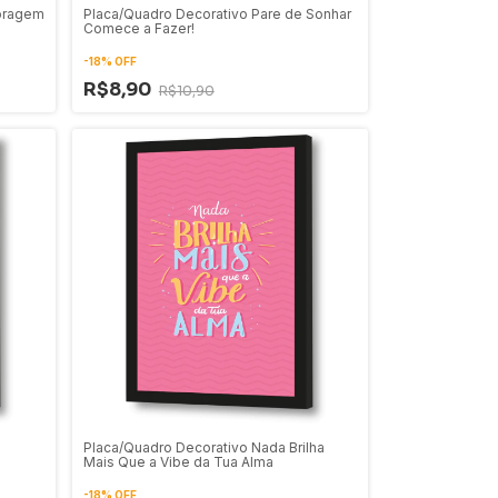
oragem
Placa/Quadro Decorativo Pare de Sonhar
Comece a Fazer!
-
18
%
OFF
R$8,90
R$10,90
Placa/Quadro Decorativo Nada Brilha
Mais Que a Vibe da Tua Alma
-
18
%
OFF