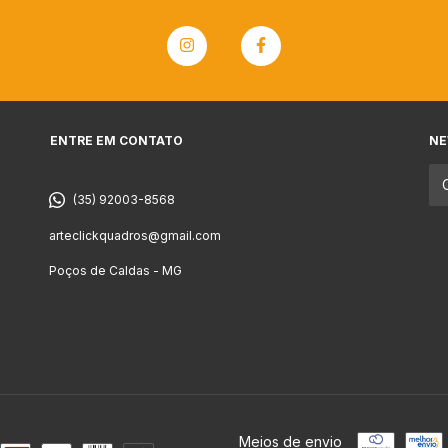
ENTRE EM CONTATO
NE
(35) 92003-8568
arteclickquadros@gmail.com
Poços de Caldas - MG
Meios de envio