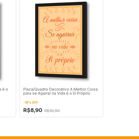
a é o
Placa/Quadro Decorativo A Melhor Coisa
para se Agarrar na Vida é a Si Próprio
-
18
%
OFF
R$8,90
R$10,90