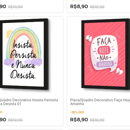
,90
R$8,90
R$10,90
R$10,90
Quadro Decorativo Insista Persista
Placa/Quadro Decorativo Faça Hoj
a Desista 01
Amanhã
FF
-
18
%
OFF
,90
R$8,90
R$10,90
R$10,90