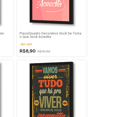
ter
Placa/Quadro Decorativo Você Se Torna
o Que Você Acredita
-
18
%
OFF
R$8,90
R$10,90