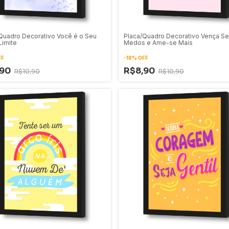
Quadro Decorativo Você é o Seu
Placa/Quadro Decorativo Vença S
Limite
Medos e Ame-se Mais
FF
-
18
%
OFF
,90
R$8,90
R$10,90
R$10,90