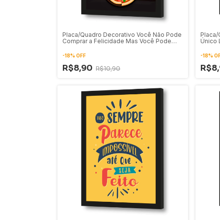
Placa/Quadro Decorativo Você Não Pode
Placa/
Comprar a Felicidade Mas Você Pode
Único 
Comprar Pizza
-
18
%
OFF
-
18
%
O
R$8,90
R$8
R$10,90