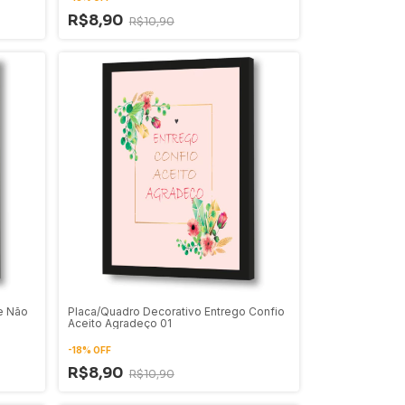
R$8,90
R$10,90
e Não
Placa/Quadro Decorativo Entrego Confio
Aceito Agradeço 01
-
18
%
OFF
R$8,90
R$10,90