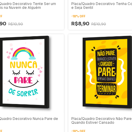
Quadro Decorativo Tente Ser um
Placa/Quadro Decorativo Tenha C
ris na Nuvem de Alguém
e Seja Gentil
FF
-
18
%
OFF
,90
R$8,90
R$10,90
R$10,90
Quadro Decorativo Nunca Pare de
Placa/Quadro Decorativo Não Pare
Quando Estiver Cansado
FF
-
18
%
OFF