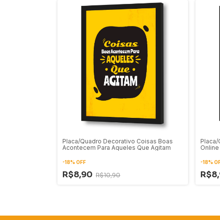
Placa/Quadro Decorativo Coisas Boas
Placa/
Acontecem Para Aqueles Que Agitam
Onlin
-
18
%
OFF
-
18
%
O
R$8,90
R$8
R$10,90