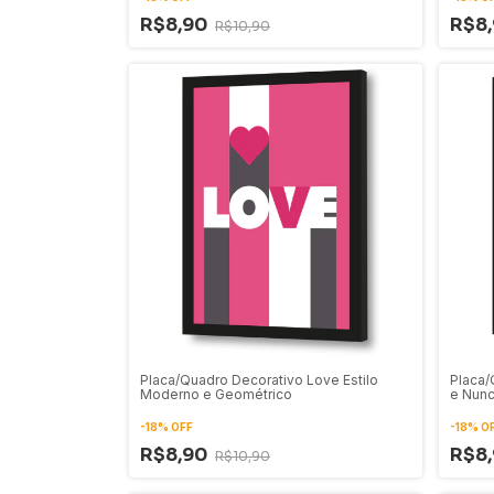
R$8,90
R$8
R$10,90
Placa/Quadro Decorativo Love Estilo
Placa/
Moderno e Geométrico
e Nunc
-
18
%
OFF
-
18
%
O
R$8,90
R$8
R$10,90