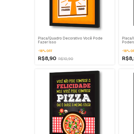
Placa/Quadro Decorativo Você Pode
Placa/
Fazer Isso
Poder
-
18
%
OFF
-
18
%
O
R$8,90
R$8
R$10,90