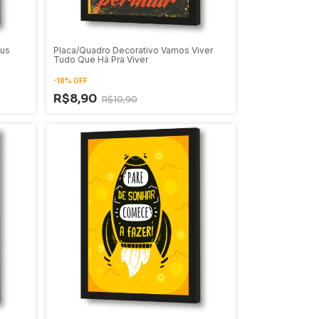
eus
Placa/Quadro Decorativo Vamos Viver
Tudo Que Há Pra Viver
-
18
%
OFF
R$8,90
R$10,90