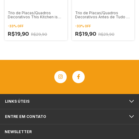
Trio de Placas/Quadros
Trio de Placas/Quadros
Decorativos This Kitchen is
Decorativos Antes de Tudo Fé
Seasoned With Love
Depois de Tudo Gratidão 01
-
33
%
OFF
-
33
%
OFF
R$19,90
R$19,90
R$29,90
R$29,90
LINKS ÚTEIS
ENTRE EM CONTATO
NEWSLETTER