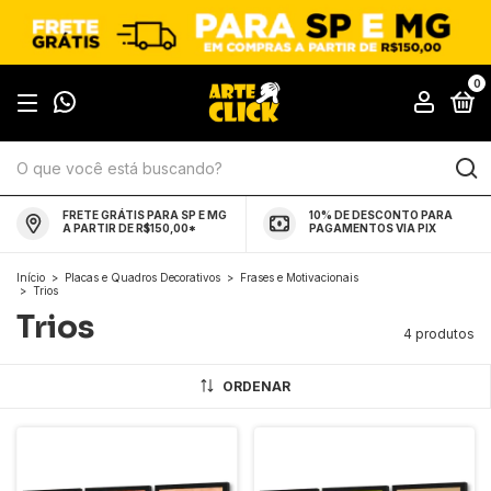
0
FRETE GRÁTIS PARA SP E MG
10% DE DESCONTO PARA
A PARTIR DE R$150,00*
PAGAMENTOS VIA PIX
Início
>
Placas e Quadros Decorativos
>
Frases e Motivacionais
>
Trios
Trios
4 produtos
ORDENAR