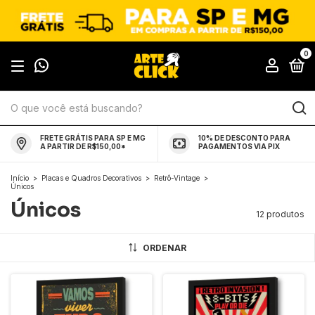
0
FRETE GRÁTIS PARA SP E MG
10% DE DESCONTO PARA
A PARTIR DE R$150,00*
PAGAMENTOS VIA PIX
Início
>
Placas e Quadros Decorativos
>
Retrô-Vintage
>
Únicos
Únicos
12 produtos
ORDENAR