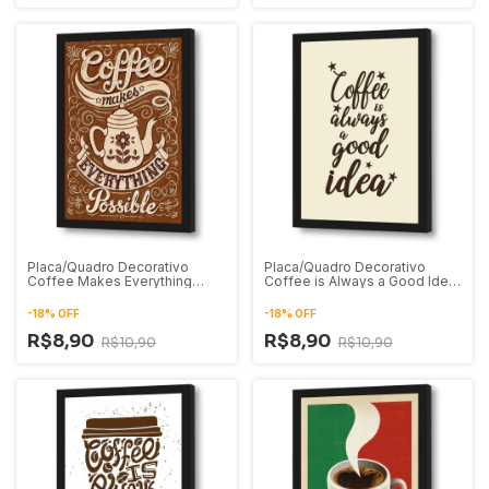
Placa/Quadro Decorativo
Placa/Quadro Decorativo
Coffee Makes Everything
Coffee is Always a Good Idea
Possible
02
-
18
%
OFF
-
18
%
OFF
R$8,90
R$8,90
R$10,90
R$10,90