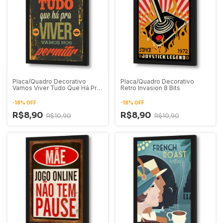
Placa/Quadro Decorativo
Placa/Quadro Decorativo
Vamos Viver Tudo Que Há Pra
Retro Invasion 8 Bits
Viver
-
18
%
OFF
-
18
%
OFF
R$8,90
R$8,90
R$10,90
R$10,90