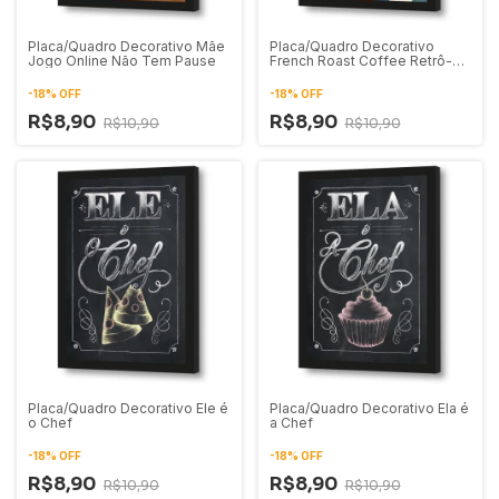
Placa/Quadro Decorativo Mãe
Placa/Quadro Decorativo
Jogo Online Não Tem Pause
French Roast Coffee Retrô-
Vintage
-
18
%
OFF
-
18
%
OFF
R$8,90
R$8,90
R$10,90
R$10,90
Placa/Quadro Decorativo Ele é
Placa/Quadro Decorativo Ela é
o Chef
a Chef
-
18
%
OFF
-
18
%
OFF
R$8,90
R$8,90
R$10,90
R$10,90