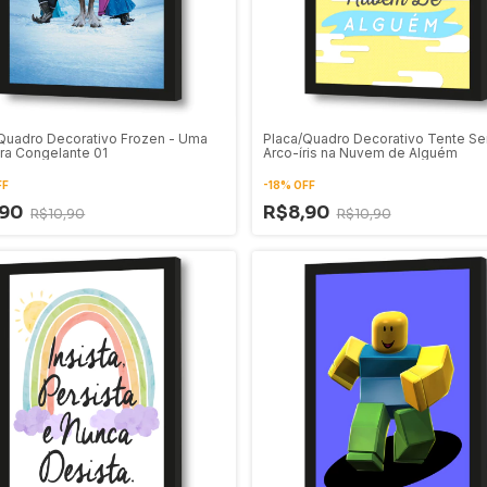
Quadro Decorativo Frozen - Uma
Placa/Quadro Decorativo Tente Se
ra Congelante 01
Arco-íris na Nuvem de Alguém
FF
-
18
%
OFF
,90
R$8,90
R$10,90
R$10,90