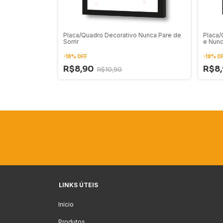
Placa/Quadro Decorativo Nunca Pare de
Placa/
Sorrir
e Nunc
-
18
%
OFF
-
18
%
O
R$8,90
R$8
R$10,90
LINKS ÚTEIS
Início
Produtos