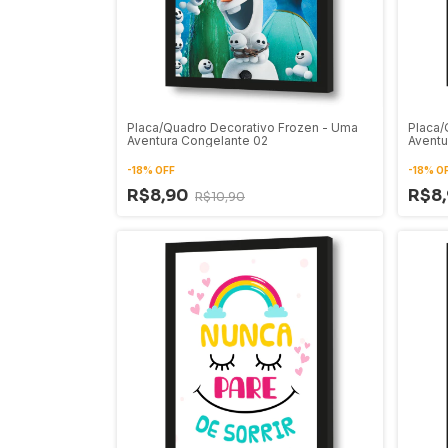
Placa/Quadro Decorativo Frozen - Uma
Placa/
Aventura Congelante 02
Aventu
-
18
%
OFF
-
18
%
O
R$8,90
R$8
R$10,90