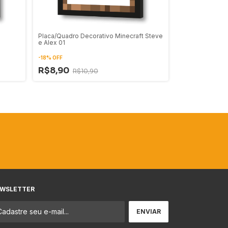
Placa/Quadro Decorativo Minecraft Steve
e Alex 01
-
18
%
OFF
R$8,90
R$10,90
WSLETTER