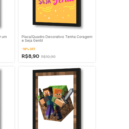
r um
Placa/Quadro Decorativo Tenha Coragem
e Seja Gentil
-
18
%
OFF
R$8,90
R$10,90