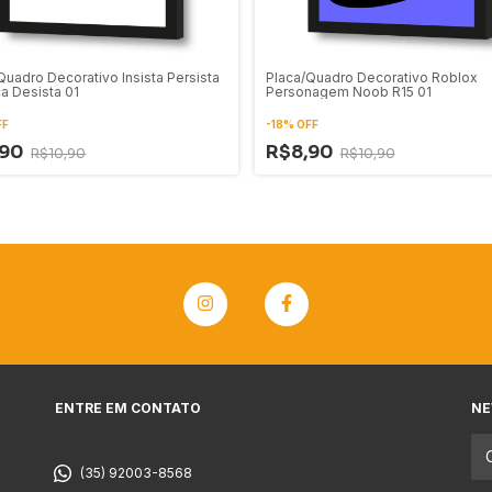
Quadro Decorativo Insista Persista
Placa/Quadro Decorativo Roblox
a Desista 01
Personagem Noob R15 01
FF
-
18
%
OFF
,90
R$8,90
R$10,90
R$10,90
ENTRE EM CONTATO
NE
(35) 92003-8568