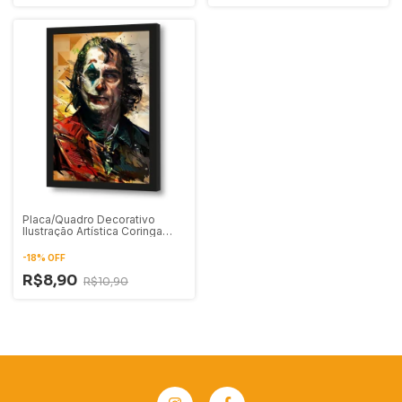
Placa/Quadro Decorativo
Ilustração Artística Coringa
Joaquin Phoenix 01
-
18
%
OFF
R$8,90
R$10,90