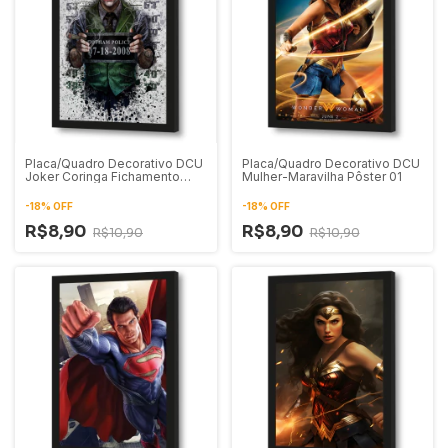
Placa/Quadro Decorativo DCU
Placa/Quadro Decorativo DCU
Joker Coringa Fichamento
Mulher-Maravilha Pôster 01
Presidiário
-
18
%
OFF
-
18
%
OFF
R$8,90
R$8,90
R$10,90
R$10,90