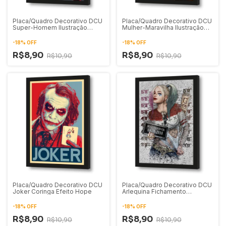
Placa/Quadro Decorativo DCU
Placa/Quadro Decorativo DCU
Super-Homem Ilustração
Mulher-Maravilha Ilustração
Digital 01
Digital 01
-
18
%
OFF
-
18
%
OFF
R$8,90
R$8,90
R$10,90
R$10,90
Placa/Quadro Decorativo DCU
Placa/Quadro Decorativo DCU
Joker Coringa Efeito Hope
Arlequina Fichamento
Presidiária
-
18
%
OFF
-
18
%
OFF
R$8,90
R$8,90
R$10,90
R$10,90