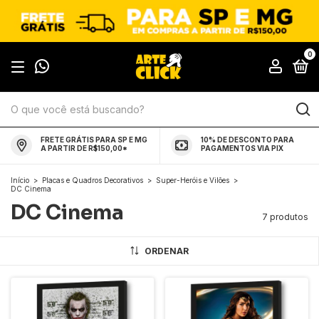
0
FRETE GRÁTIS PARA SP E MG
10% DE DESCONTO PARA
A PARTIR DE R$150,00*
PAGAMENTOS VIA PIX
Início
>
Placas e Quadros Decorativos
>
Super-Heróis e Vilões
>
DC Cinema
DC Cinema
7 produtos
ORDENAR