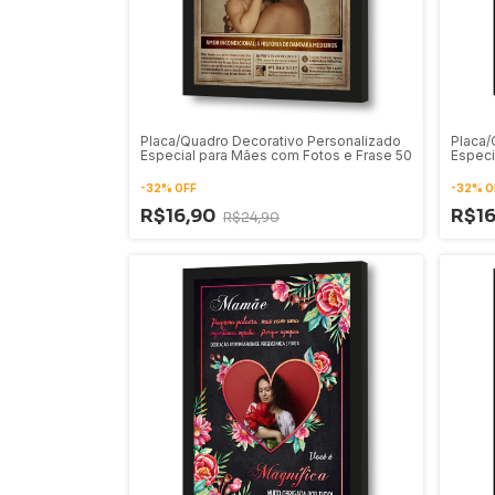
Placa/Quadro Decorativo Personalizado
Placa/
Especial para Mães com Fotos e Frase 50
Especi
49
-
32
%
OFF
-
32
%
O
R$16,90
R$1
R$24,90