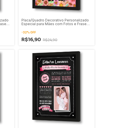
izado
Placa/Quadro Decorativo Personalizado
rase
Especial para Mães com Fotos e Frase
43
-
32
%
OFF
R$16,90
R$24,90