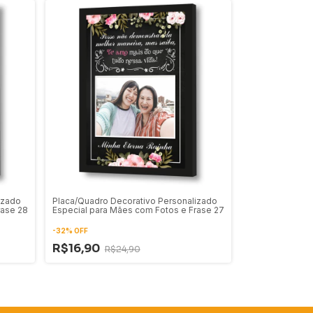
izado
Placa/Quadro Decorativo Personalizado
rase 28
Especial para Mães com Fotos e Frase 27
-
32
%
OFF
R$16,90
R$24,90