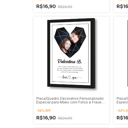
R$16,90
R$1
R$24,90
Placa/Quadro Decorativo Personalizado
Placa/
Especial para Mães com Fotos e Frase
Especi
34
33
-
32
%
OFF
-
32
%
O
R$16,90
R$1
R$24,90