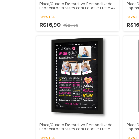
Placa/Quadro Decorativo Personalizado
Placa/
Especial para Mães com Fotos e Frase 42
Especi
-
32
%
OFF
-
32
%
O
R$16,90
R$1
R$24,90
Placa/Quadro Decorativo Personalizado
Placa/
Especial para Mães com Fotos e Frase
Especi
38
37
-
32
%
OFF
-
32
%
O