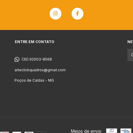
ENTRE EM CONTATO
NE
(35) 92003-8568
arteclickquadros@gmail.com
Poços de Caldas - MG
Meios de envio