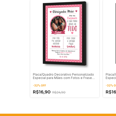
Placa/Quadro Decorativo Personalizado
Placa/
Especial para Mães com Fotos e Frase
Especi
30
-
32
%
OFF
-
32
%
O
R$16,90
R$1
R$24,90