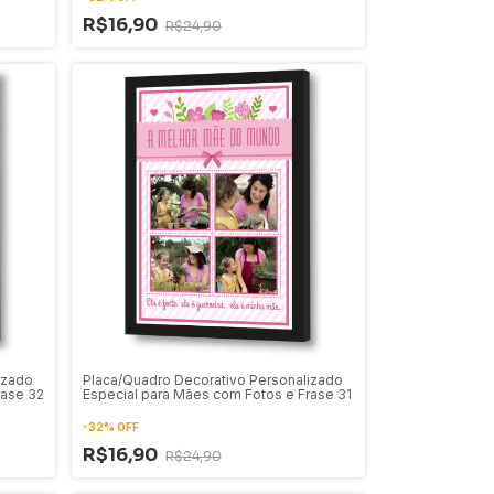
R$16,90
R$24,90
izado
Placa/Quadro Decorativo Personalizado
rase 32
Especial para Mães com Fotos e Frase 31
-
32
%
OFF
R$16,90
R$24,90