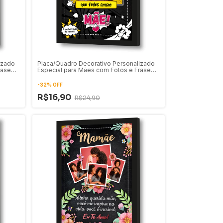
izado
Placa/Quadro Decorativo Personalizado
rase
Especial para Mães com Fotos e Frase
47
-
32
%
OFF
R$16,90
R$24,90