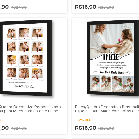
6,90
R$16,90
R$24,90
R$24,90
Quadro Decorativo Personalizado
Placa/Quadro Decorativo Personal
al para Mães com Fotos e Frase
Especial para Mães com Fotos e F
FF
-
32
%
OFF
6,90
R$16,90
R$24,90
R$24,90