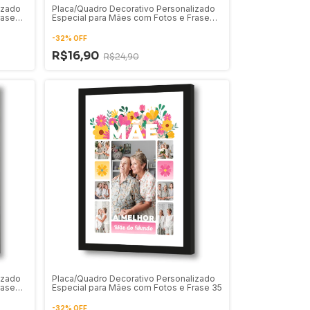
izado
Placa/Quadro Decorativo Personalizado
rase
Especial para Mães com Fotos e Frase
39
-
32
%
OFF
R$16,90
R$24,90
izado
Placa/Quadro Decorativo Personalizado
rase
Especial para Mães com Fotos e Frase 35
-
32
%
OFF