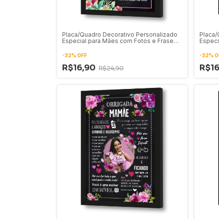
Placa/Quadro Decorativo Personalizado
Placa/
Especial para Mães com Fotos e Frase
Especi
46
-
32
%
OFF
-
32
%
O
R$16,90
R$1
R$24,90