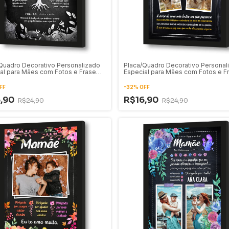
Quadro Decorativo Personalizado
Placa/Quadro Decorativo Personal
al para Mães com Fotos e Frase
Especial para Mães com Fotos e F
48
FF
-
32
%
OFF
6,90
R$16,90
R$24,90
R$24,90