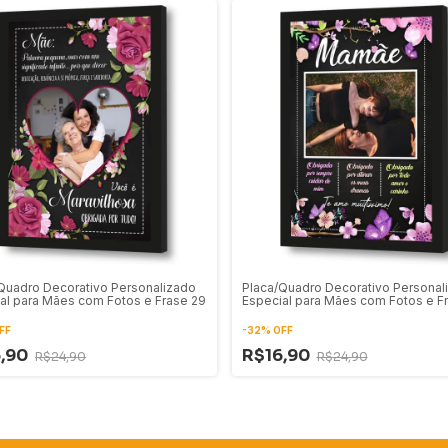
Quadro Decorativo Personalizado
Placa/Quadro Decorativo Personal
al para Mães com Fotos e Frase 29
Especial para Mães com Fotos e F
FF
-
32
%
OFF
6,90
R$16,90
R$24,90
R$24,90