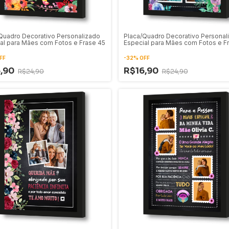
Quadro Decorativo Personalizado
Placa/Quadro Decorativo Personal
al para Mães com Fotos e Frase 45
Especial para Mães com Fotos e F
44
FF
-
32
%
OFF
6,90
R$16,90
R$24,90
R$24,90