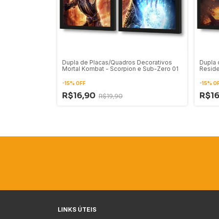
Dupla de Placas/Quadros Decorativos
Dupla 
Mortal Kombat - Scorpion e Sub-Zero 01
Reside
-
15
%
OFF
-
15
%
O
R$16,90
R$1
R$19,90
LINKS ÚTEIS