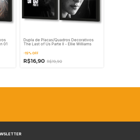
vos
Dupla de Placas/Quadros Decorativos
n 01
The Last of Us Parte II - Ellie Williams
-
15
%
OFF
R$16,90
R$19,90
WSLETTER