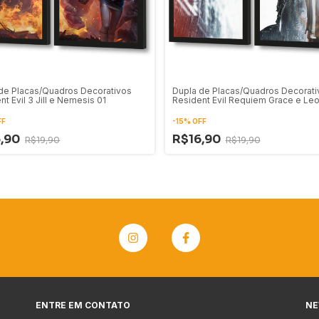
de Placas/Quadros Decorativos
Dupla de Placas/Quadros Decorati
nt Evil 3 Jill e Nemesis 01
Resident Evil Requiem Grace e Leo
FF
-
15
%
OFF
6,90
R$16,90
R$19,90
R$19,90
ENTRE EM CONTATO
NE