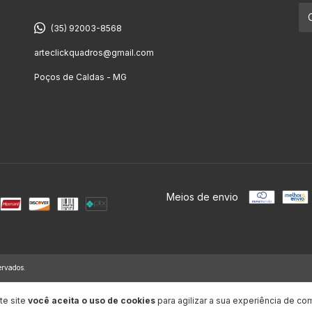
(35) 92003-8568
arteclickquadros@gmail.com
Poços de Caldas - MG
Meios de envio
ervados.
te site
você aceita o uso de cookies
para agilizar a sua experiência de co