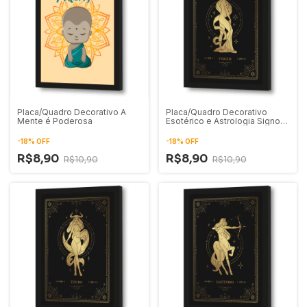
Placa/Quadro Decorativo A
Placa/Quadro Decorativo
Mente é Poderosa
Esotérico e Astrologia Signo
de Virgem 01
-
18
%
OFF
-
18
%
OFF
R$8,90
R$8,90
R$10,90
R$10,90