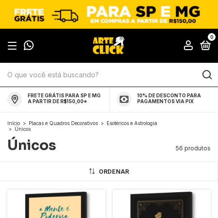
0
FRETE GRÁTIS PARA SP E MG
10% DE DESCONTO PARA
A PARTIR DE R$150,00*
PAGAMENTOS VIA PIX
Início
>
Placas e Quadros Decorativos
>
Esotéricos e Astrologia
>
Únicos
Únicos
56 produtos
ORDENAR