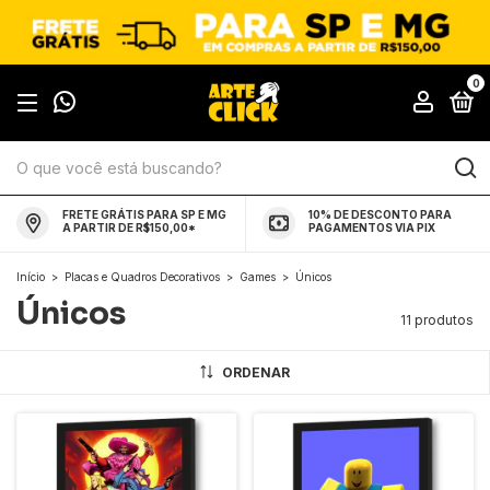
0
FRETE GRÁTIS PARA SP E MG
10% DE DESCONTO PARA
A PARTIR DE R$150,00*
PAGAMENTOS VIA PIX
Início
>
Placas e Quadros Decorativos
>
Games
>
Únicos
Únicos
11 produtos
ORDENAR