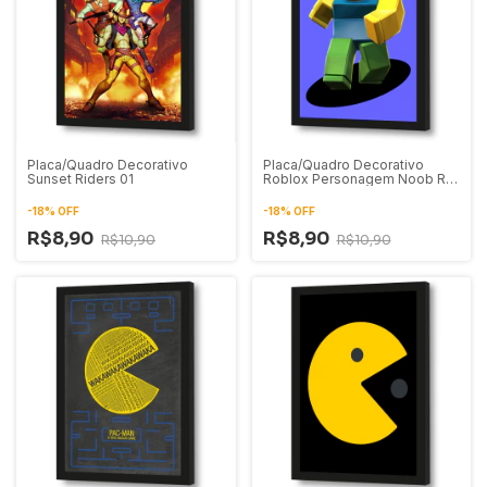
Placa/Quadro Decorativo
Placa/Quadro Decorativo
Sunset Riders 01
Roblox Personagem Noob R15
01
-
18
%
OFF
-
18
%
OFF
R$8,90
R$8,90
R$10,90
R$10,90