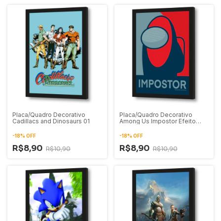
Placa/Quadro Decorativo
Placa/Quadro Decorativo
Cadillacs and Dinosaurs 01
Among Us Impostor Efeito
Hope Pop Art
-
18
%
OFF
-
18
%
OFF
R$8,90
R$8,90
R$10,90
R$10,90