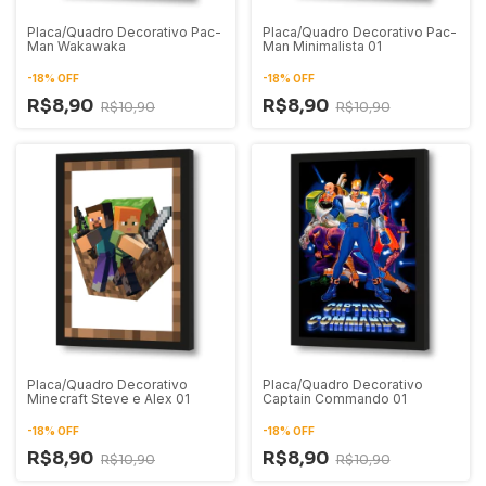
Placa/Quadro Decorativo Pac-
Placa/Quadro Decorativo Pac-
Man Wakawaka
Man Minimalista 01
-
18
%
OFF
-
18
%
OFF
R$8,90
R$8,90
R$10,90
R$10,90
Placa/Quadro Decorativo
Placa/Quadro Decorativo
Minecraft Steve e Alex 01
Captain Commando 01
-
18
%
OFF
-
18
%
OFF
R$8,90
R$8,90
R$10,90
R$10,90