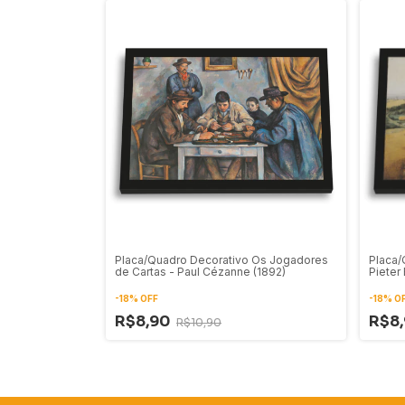
Placa/Quadro Decorativo Os Jogadores
Placa/
de Cartas - Paul Cézanne (1892)
Pieter
-
18
%
OFF
-
18
%
O
R$8,90
R$8
R$10,90