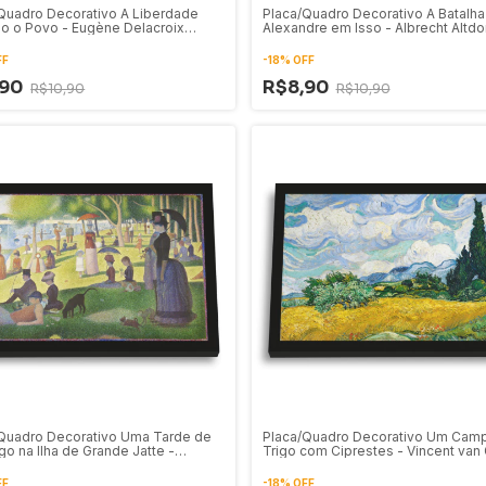
Quadro Decorativo A Liberdade
Placa/Quadro Decorativo A Batalha
o o Povo - Eugène Delacroix
Alexandre em Isso - Albrecht Altdo
(1529)
FF
-
18
%
OFF
,90
R$8,90
R$10,90
R$10,90
Quadro Decorativo Uma Tarde de
Placa/Quadro Decorativo Um Cam
o na Ilha de Grande Jatte -
Trigo com Ciprestes - Vincent van
s Seurat (1884)
(1889)
FF
-
18
%
OFF