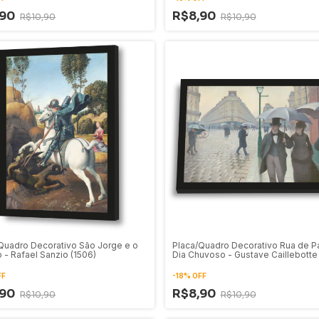
,90
R$8,90
R$10,90
R$10,90
Quadro Decorativo São Jorge e o
Placa/Quadro Decorativo Rua de Pa
 - Rafael Sanzio (1506)
Dia Chuvoso - Gustave Caillebotte
FF
-
18
%
OFF
,90
R$8,90
R$10,90
R$10,90