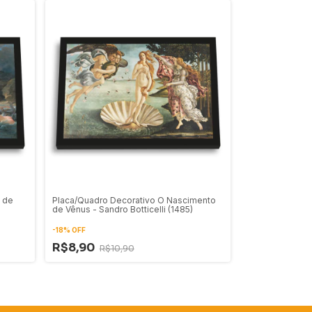
 de
Placa/Quadro Decorativo O Nascimento
de Vênus - Sandro Botticelli (1485)
-
18
%
OFF
R$8,90
R$10,90