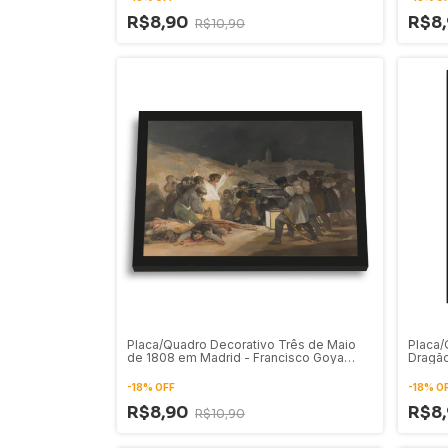
R$8,90
R$8
R$10,90
Placa/Quadro Decorativo Três de Maio
Placa/
de 1808 em Madrid - Francisco Goya
Dragão
(1814)
-
18
%
OFF
-
18
%
O
R$8,90
R$8
R$10,90