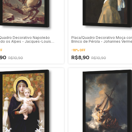
Quadro Decorativo Napoleão
Placa/Quadro Decorativo Moça co
do os Alpes - Jacques-Louis
Brinco de Pérola - Johannes Verm
(1801)
(1665)
FF
-
18
%
OFF
,90
R$8,90
R$10,90
R$10,90