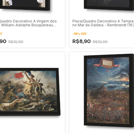
Quadro Decorativo A Virgem dos
Placa/Quadro Decorativo A Tempe
 - William-Adolphe Bouguereau
no Mar da Galileia - Rembrandt (16
FF
-
18
%
OFF
,90
R$8,90
R$10,90
R$10,90