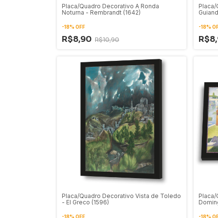
Placa/Quadro Decorativo A Ronda
Placa/
Noturna - Rembrandt (1642)
Guiand
(1830)
-
18
%
OFF
-
18
%
O
R$8,90
R$8
R$10,90
Placa/Quadro Decorativo Vista de Toledo
Placa/
- El Greco (1596)
Doming
George
-
18
%
OFF
-
18
%
O