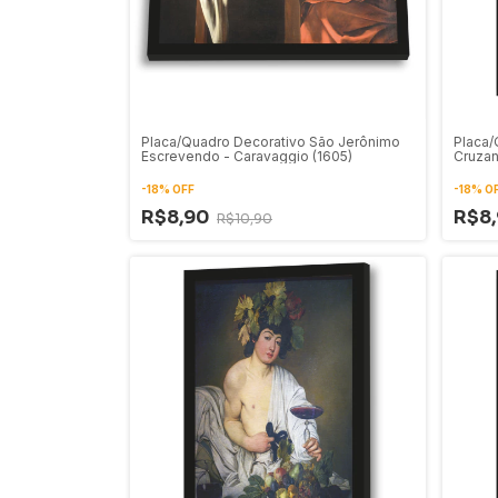
Placa/Quadro Decorativo São Jerônimo
Placa/
Escrevendo - Caravaggio (1605)
Cruzan
David 
-
18
%
OFF
-
18
%
O
R$8,90
R$8
R$10,90