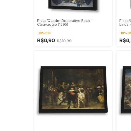
Placa/Quadro Decorativo Baco -
Placa/
Caravaggio (1595)
Lírios
(1899)
-
18
%
OFF
-
18
%
O
R$8,90
R$8
R$10,90