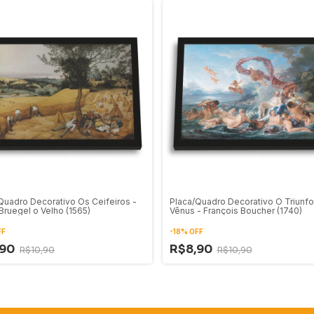
Quadro Decorativo Os Ceifeiros -
Placa/Quadro Decorativo O Triunfo
 Bruegel o Velho (1565)
Vênus - François Boucher (1740)
FF
-
18
%
OFF
,90
R$8,90
R$10,90
R$10,90