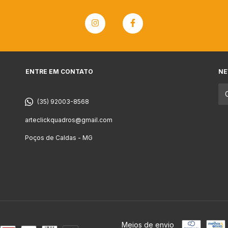
ENTRE EM CONTATO
NE
(35) 92003-8568
arteclickquadros@gmail.com
Poços de Caldas - MG
Meios de envio