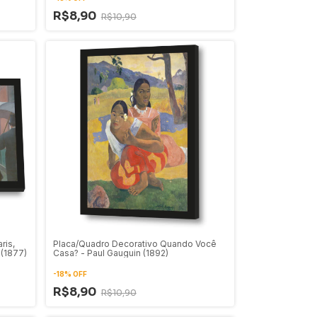
R$8,90
R$10,90
ris,
Placa/Quadro Decorativo Quando Você
 (1877)
Casa? - Paul Gauguin (1892)
-
18
%
OFF
R$8,90
R$10,90