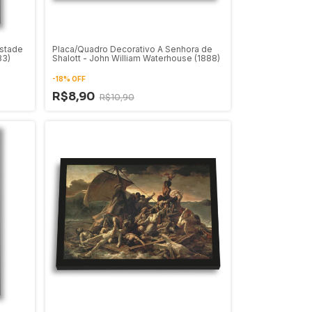
stade
Placa/Quadro Decorativo A Senhora de
33)
Shalott - John William Waterhouse (1888)
-
18
%
OFF
R$8,90
R$10,90