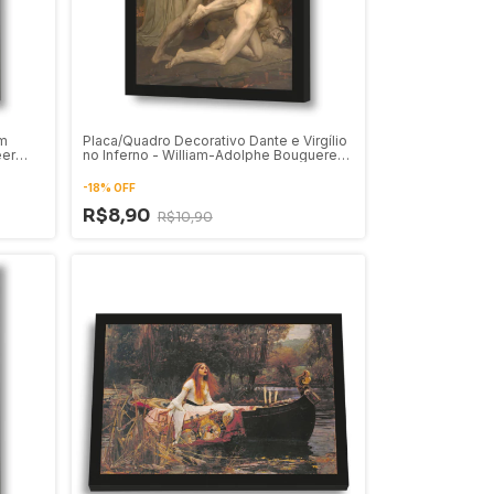
m
Placa/Quadro Decorativo Dante e Virgílio
eer
no Inferno - William-Adolphe Bouguereau
(1850)
-
18
%
OFF
R$8,90
R$10,90