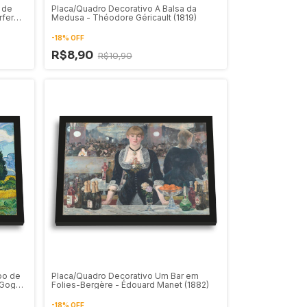
 de
Placa/Quadro Decorativo A Balsa da
rfer
Medusa - Théodore Géricault (1819)
-
18
%
OFF
R$8,90
R$10,90
po de
Placa/Quadro Decorativo Um Bar em
 Gogh
Folies-Bergère - Édouard Manet (1882)
-
18
%
OFF