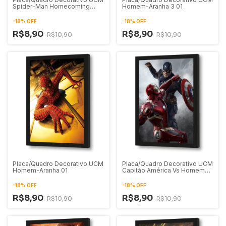
Spider-Man Homecoming
Homem-Aranha 3 01
Pôster 01
-
18
%
OFF
-
18
%
OFF
R$8,90
R$8,90
R$10,90
R$10,90
Placa/Quadro Decorativo UCM
Placa/Quadro Decorativo UCM
Homem-Aranha 01
Capitão América Vs Homem
de Ferro 01
-
18
%
OFF
-
18
%
OFF
R$8,90
R$8,90
R$10,90
R$10,90