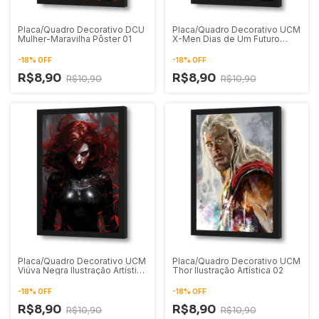
Placa/Quadro Decorativo DCU
Placa/Quadro Decorativo UCM
Mulher-Maravilha Pôster 01
X-Men Dias de Um Futuro
Esquecido 01
-
18
%
OFF
-
18
%
OFF
R$8,90
R$8,90
R$10,90
R$10,90
Placa/Quadro Decorativo UCM
Placa/Quadro Decorativo UCM
Viúva Negra Ilustração Artística
Thor Ilustração Artística 02
01
-
18
%
OFF
-
18
%
OFF
R$8,90
R$8,90
R$10,90
R$10,90