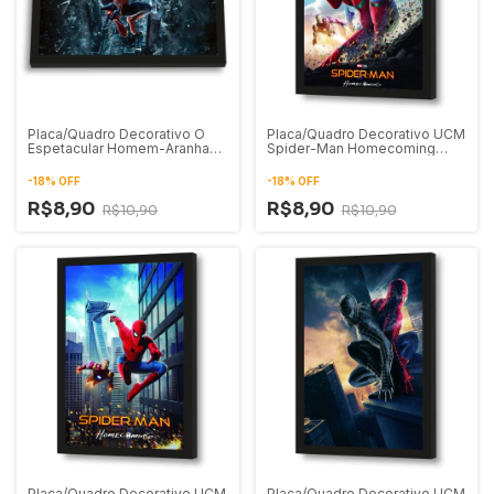
Placa/Quadro Decorativo O
Placa/Quadro Decorativo UCM
Espetacular Homem-Aranha
Spider-Man Homecoming
02
Pôster 02
-
18
%
OFF
-
18
%
OFF
R$8,90
R$8,90
R$10,90
R$10,90
Placa/Quadro Decorativo UCM
Placa/Quadro Decorativo UCM