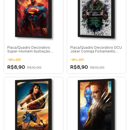
Placa/Quadro Decorativo
Placa/Quadro Decorativo DCU
Super-Homem Ilustração
Joker Coringa Fichamento
Digital 01
Presidiário
-
18
%
OFF
-
18
%
OFF
R$8,90
R$8,90
R$10,90
R$10,90