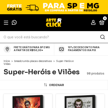
0
FRETE GRÁTIS PARA SP E MG
10% DE DESCONTO PARA
A PARTIR DE R$150,00*
PAGAMENTOS VIA PIX
Início
>
breadcrumbs.placas-decorativas
>
Super-Heróis e
Vilões
Super-Heróis e Vilões
98 produtos
ORDENAR