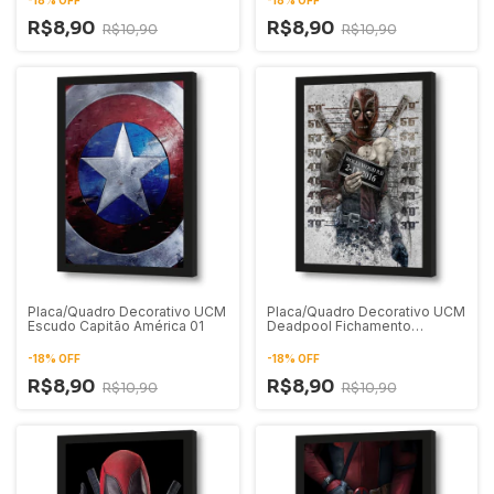
R$8,90
R$8,90
R$10,90
R$10,90
Placa/Quadro Decorativo UCM
Placa/Quadro Decorativo UCM
Escudo Capitão América 01
Deadpool Fichamento
Presidiário
-
18
%
OFF
-
18
%
OFF
R$8,90
R$8,90
R$10,90
R$10,90