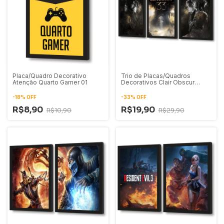
Placa/Quadro Decorativo
Trio de Placas/Quadros
Atenção Quarto Gamer 01
Decorativos Clair Obscur
Expedition 33 01
-
18
%
OFF
-
33
%
OFF
R$8,90
R$19,90
R$10,90
R$29,90