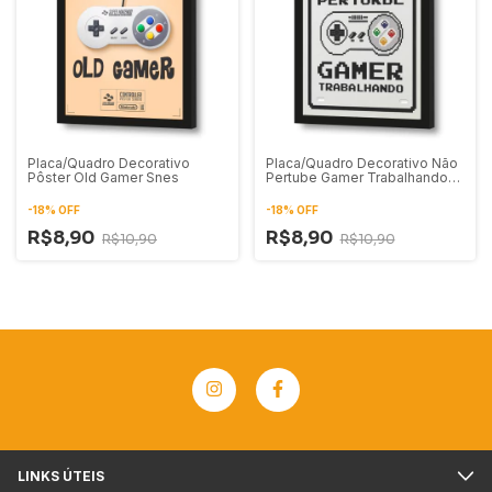
Placa/Quadro Decorativo
Placa/Quadro Decorativo Não
Pôster Old Gamer Snes
Pertube Gamer Trabalhando
02
-
18
%
OFF
-
18
%
OFF
R$8,90
R$8,90
R$10,90
R$10,90
LINKS ÚTEIS