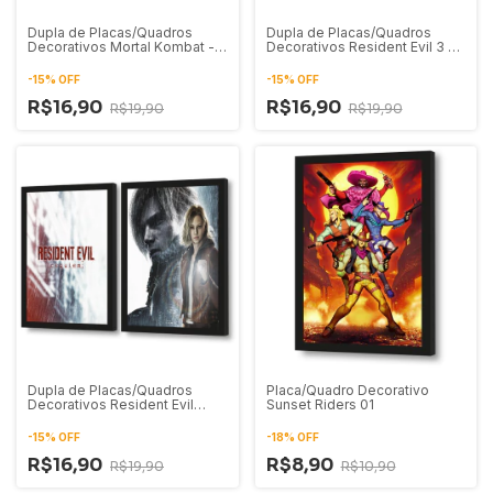
Dupla de Placas/Quadros
Dupla de Placas/Quadros
Decorativos Mortal Kombat -
Decorativos Resident Evil 3 Jill
Scorpion e Sub-Zero 01
e Nemesis 01
-
15
%
OFF
-
15
%
OFF
R$16,90
R$16,90
R$19,90
R$19,90
Dupla de Placas/Quadros
Placa/Quadro Decorativo
Decorativos Resident Evil
Sunset Riders 01
Requiem Grace e Leon 01
-
15
%
OFF
-
18
%
OFF
R$16,90
R$8,90
R$19,90
R$10,90