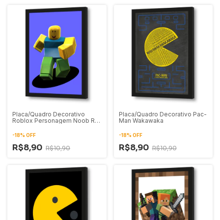
Placa/Quadro Decorativo
Placa/Quadro Decorativo Pac-
Roblox Personagem Noob R15
Man Wakawaka
01
-
18
%
OFF
-
18
%
OFF
R$8,90
R$8,90
R$10,90
R$10,90