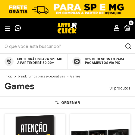
0
FRETE GRÁTIS PARA SP E MG
10% DE DESCONTO PARA
A PARTIR DE R$150,00*
PAGAMENTOS VIA PIX
Início
>
breadcrumbs.placas-decorativas
>
Games
Games
81 produtos
ORDENAR