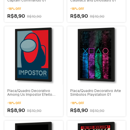
Captain Commando 01
Cadillacs and Dinosaurs 01
-
18
%
OFF
-
18
%
OFF
R$8,90
R$8,90
R$10,90
R$10,90
Placa/Quadro Decorativo
Placa/Quadro Decorativo Arte
Among Us Impostor Efeito
Símbolos Playstation 01
Hope Pop Art
-
18
%
OFF
-
18
%
OFF
R$8,90
R$8,90
R$10,90
R$10,90