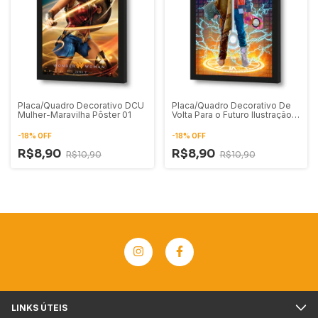
Placa/Quadro Decorativo DCU
Placa/Quadro Decorativo De
Mulher-Maravilha Pôster 01
Volta Para o Futuro Ilustração
Digital
-
18
%
OFF
-
18
%
OFF
R$8,90
R$8,90
R$10,90
R$10,90
LINKS ÚTEIS