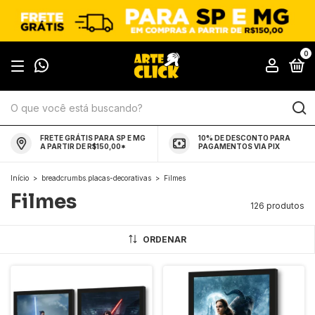
0
FRETE GRÁTIS PARA SP E MG
10% DE DESCONTO PARA
A PARTIR DE R$150,00*
PAGAMENTOS VIA PIX
Início
>
breadcrumbs.placas-decorativas
>
Filmes
Filmes
126 produtos
ORDENAR