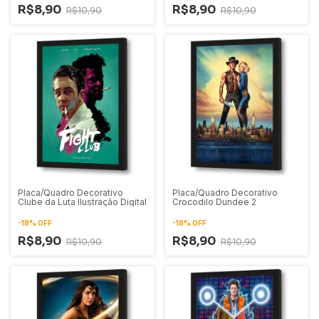
R$8,90
R$8,90
R$10,90
R$10,90
Placa/Quadro Decorativo
Placa/Quadro Decorativo
Clube da Luta Ilustração Digital
Crocodilo Dundee 2
-
18
%
OFF
-
18
%
OFF
R$8,90
R$8,90
R$10,90
R$10,90