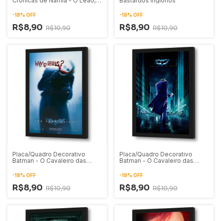
Crônicas de Nárnia - O Leão, a
Bastardos Inglórios
Feiticeira e o Guarda-Roupa
-
18
%
OFF
-
18
%
OFF
R$8,90
R$8,90
R$10,90
R$10,90
Placa/Quadro Decorativo
Placa/Quadro Decorativo
Batman - O Cavaleiro das
Batman - O Cavaleiro das
Trevas Pôster Coringa 01
Trevas Pôster Coringa 02
-
18
%
OFF
-
18
%
OFF
R$8,90
R$8,90
R$10,90
R$10,90