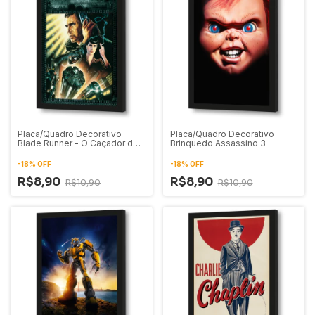
Placa/Quadro Decorativo
Placa/Quadro Decorativo
Blade Runner - O Caçador de
Brinquedo Assassino 3
Andróides
-
18
%
OFF
-
18
%
OFF
R$8,90
R$8,90
R$10,90
R$10,90