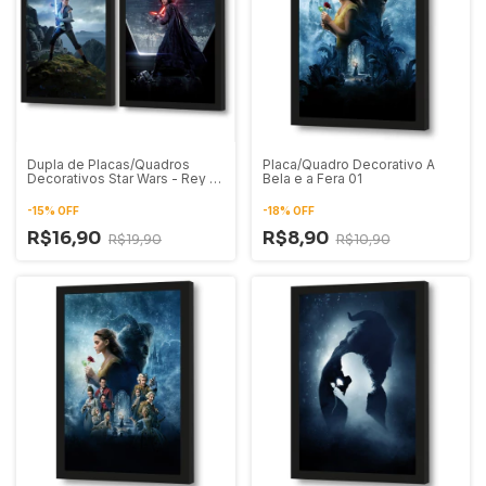
Dupla de Placas/Quadros
Placa/Quadro Decorativo A
Decorativos Star Wars - Rey e
Bela e a Fera 01
Kylo Ren 01
-
15
%
OFF
-
18
%
OFF
R$16,90
R$8,90
R$19,90
R$10,90