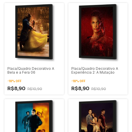
Placa/Quadro Decorativo A
Placa/Quadro Decorativo A
Bela e a Fera 06
Experiência 2: A Mutação
-
18
%
OFF
-
18
%
OFF
R$8,90
R$8,90
R$10,90
R$10,90