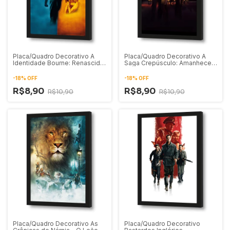
Placa/Quadro Decorativo A
Placa/Quadro Decorativo A
Identidade Bourne: Renascido
Saga Crepúsculo: Amanhecer
em Perigo
Parte 1
-
18
%
OFF
-
18
%
OFF
R$8,90
R$8,90
R$10,90
R$10,90
Placa/Quadro Decorativo As
Placa/Quadro Decorativo