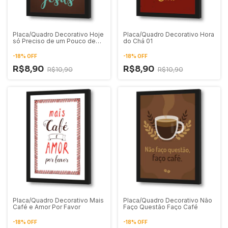
Placa/Quadro Decorativo Hoje
Placa/Quadro Decorativo Hora
só Preciso de um Pouco de
do Chá 01
Café e Muito de Jesus
-
18
%
OFF
-
18
%
OFF
R$8,90
R$8,90
R$10,90
R$10,90
Placa/Quadro Decorativo Mais
Placa/Quadro Decorativo Não
Café e Amor Por Favor
Faço Questão Faço Café
-
18
%
OFF
-
18
%
OFF