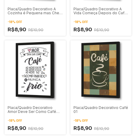
Placa/Quadro Decorativo A
Placa/Quadro Decorativo A
Cozinha é Pequena mas Cheia
Vida Começa Depois do Café
de Amor 03
01
-
18
%
OFF
-
18
%
OFF
R$8,90
R$8,90
R$10,90
R$10,90
Placa/Quadro Decorativo
Placa/Quadro Decorativo Café
Amor Deve Ser Como Café
01
Nunca Frio
-
18
%
OFF
-
18
%
OFF
R$8,90
R$8,90
R$10,90
R$10,90