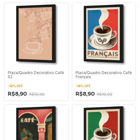
Placa/Quadro Decorativo Café
Placa/Quadro Decorativo Café
02
Français
-
18
%
OFF
-
18
%
OFF
R$8,90
R$8,90
R$10,90
R$10,90