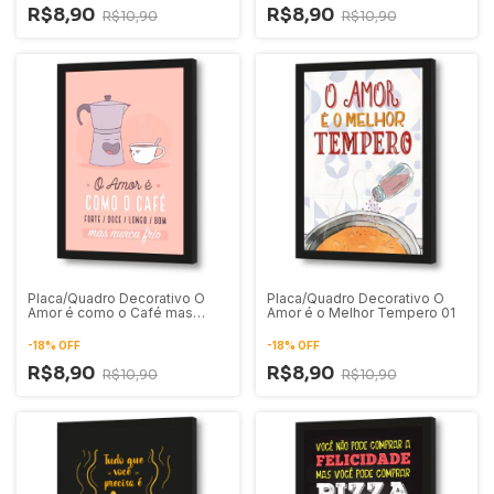
R$8,90
R$8,90
R$10,90
R$10,90
Placa/Quadro Decorativo O
Placa/Quadro Decorativo O
Amor é como o Café mas
Amor é o Melhor Tempero 01
Nunca Frio
-
18
%
OFF
-
18
%
OFF
R$8,90
R$8,90
R$10,90
R$10,90