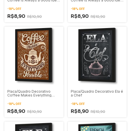
Coffee is Always a Good Idea
Coffee is Always a Good Idea
01
02
-
18
%
OFF
-
18
%
OFF
R$8,90
R$8,90
R$10,90
R$10,90
Placa/Quadro Decorativo
Placa/Quadro Decorativo Ela é
Coffee Makes Everything
a Chef
Possible
-
18
%
OFF
-
18
%
OFF
R$8,90
R$8,90
R$10,90
R$10,90