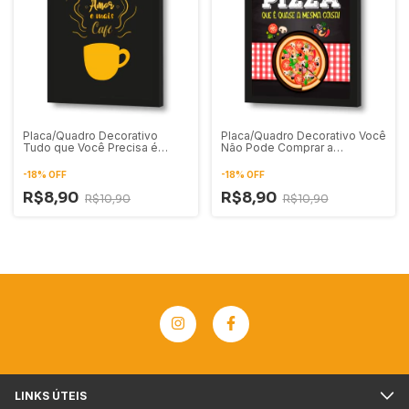
Placa/Quadro Decorativo
Placa/Quadro Decorativo Você
Tudo que Você Precisa é
Não Pode Comprar a
Amor e Mais Café
Felicidade Mas Você Pode
Comprar Pizza
-
18
%
OFF
-
18
%
OFF
R$8,90
R$8,90
R$10,90
R$10,90
LINKS ÚTEIS