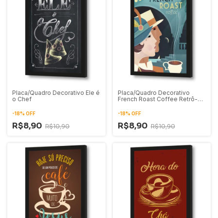
Placa/Quadro Decorativo Ele é
Placa/Quadro Decorativo
o Chef
French Roast Coffee Retrô-
Vintage
-
18
%
OFF
-
18
%
OFF
R$8,90
R$8,90
R$10,90
R$10,90