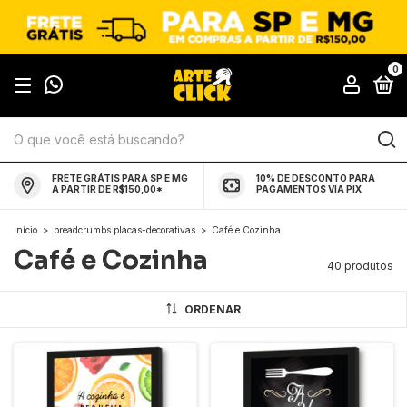
0
FRETE GRÁTIS PARA SP E MG
10% DE DESCONTO PARA
A PARTIR DE R$150,00*
PAGAMENTOS VIA PIX
Início
>
breadcrumbs.placas-decorativas
>
Café e Cozinha
Café e Cozinha
40 produtos
ORDENAR